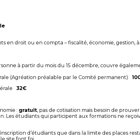
le
nts en droit ou en compta – fiscalité, économie, gestion, 
sonne à partir du mois du 15 décembre, couvre également
érale (Agréation préalable par le Comité permanent)
10
énérale
32€
onomie :
gratuit
, pas de cotisation mais besoin de prouver so
on. Les étudiants qui participent aux formations ne reçoi
scription d’étudiants que dans la limite des places restan
e site font foi.