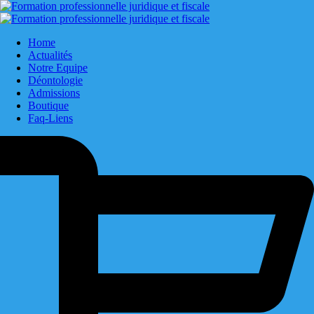
Home
Actualités
Notre Equipe
Déontologie
Admissions
Boutique
Faq-Liens