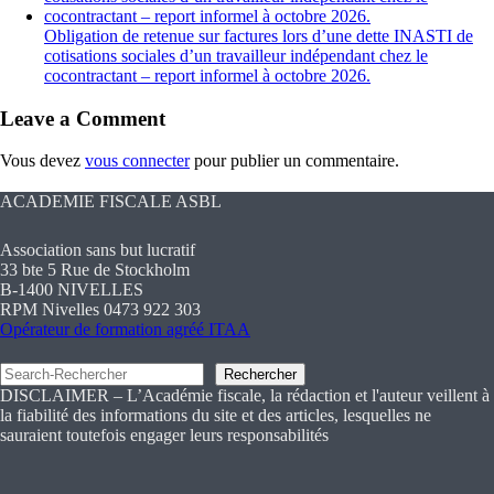
Obligation de retenue sur factures lors d’une dette INASTI de
cotisations sociales d’un travailleur indépendant chez le
cocontractant – report informel à octobre 2026.
Leave a Comment
Vous devez
vous connecter
pour publier un commentaire.
ACADEMIE FISCALE ASBL
Association sans but lucratif
33 bte 5 Rue de Stockholm
B-1400 NIVELLES
RPM Nivelles 0473 922 303
Opérateur de formation agréé ITAA
Rechercher
Rechercher
DISCLAIMER – L’Académie fiscale, la rédaction et l'auteur veillent à
la fiabilité des informations du site et des articles, lesquelles ne
sauraient toutefois engager leurs responsabilités